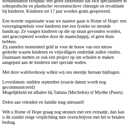
Rehabilitation Hospital: een groot ziekenhuis dat zich specialiseert in
orthopedische en plastische/ reconstructieve chirurgie en revalidatie
bij kinderen. Kinderen tot 17 jaar worden gratis geopereerd.
Een tweede organisatie waar we naartoe gaan is Home of Hope: een
verzorgingstehuis voor kinderen met een fysieke en mentale
handicap. Ze vangen kinderen op die op straat gevonden worden,
niet geaccepteerd worden door de maatschappij, of geen thuis
hebben.
Zij zamelen momenteel geld in voor de bouw van een nieuw
gedeelte waarin kinderen en vrijwilligers onderdak zullen vinden.
Daarnaast startten ze ook een project op om scholen te maken
aangepast aan de kinderen met speciale noden.
Met deze wafelverkoop willen wij ons steentje hieraan bijdragen.
Leverdatum: midden september (exacte datum wordt nog
gecommuniceerd)
Mogelijkheid tot afhalen bij Tatiana (Mechelen) of Myrthe (Puurs).
Delen aan vrienden en familie mag uiteraard!
Wilt u Home of Hope graag nog steunen met een extraatje, dan kan
u dit zonder enige verplichting mee overschrijven met het te betalen
bedrag.